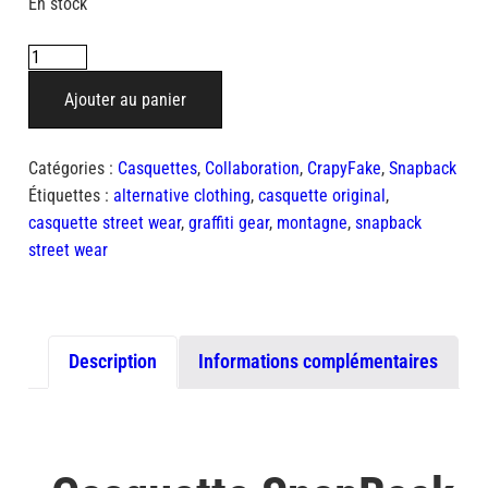
En stock
quantité
de
Ajouter au panier
Snapback
Bird
Catégories :
Casquettes
,
Collaboration
,
CrapyFake
,
Snapback
Étiquettes :
alternative clothing
,
casquette original
,
casquette street wear
,
graffiti gear
,
montagne
,
snapback
street wear
Description
Informations complémentaires