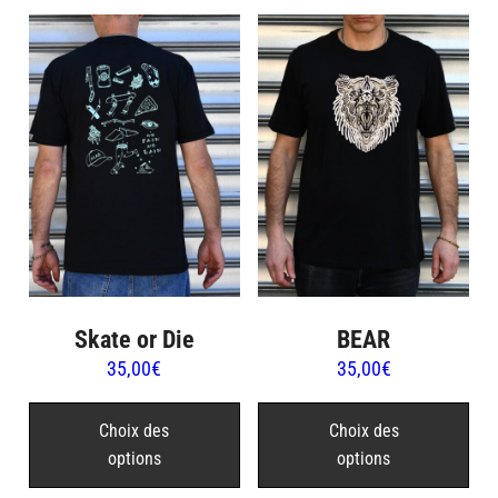
Skate or Die
BEAR
35,00
€
35,00
€
Ce
Ce
produit
pro
Choix des
Choix des
options
options
a
a
plusieurs
plu