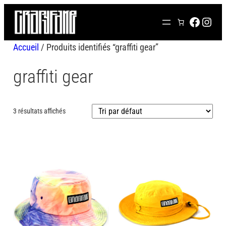
Aller
FACEB
INS
au
contenu
Accueil
/ Produits identifiés “graffiti gear”
graffiti gear
3 résultats affichés