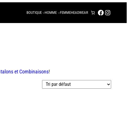
FACEBOOK
INSTAG
BOUTIQUE
HOMME
FEMME
HEADWEAR
talons et Combinaisons
!