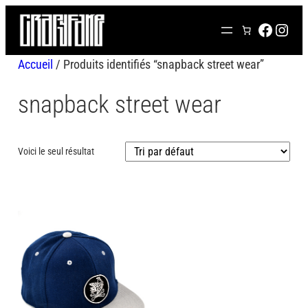
Aller
FACEB
INS
au
contenu
Accueil
/ Produits identifiés “snapback street wear”
snapback street wear
Voici le seul résultat