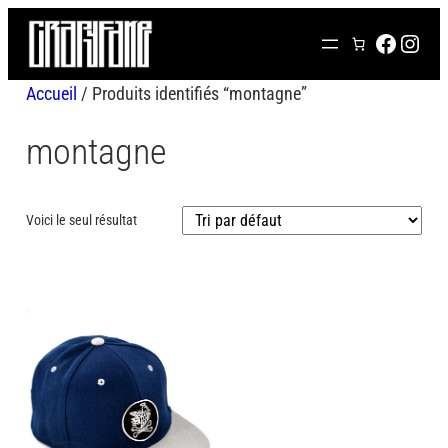
Aller
FACEB
INS
au
contenu
Accueil
/ Produits identifiés “montagne”
montagne
Voici le seul résultat