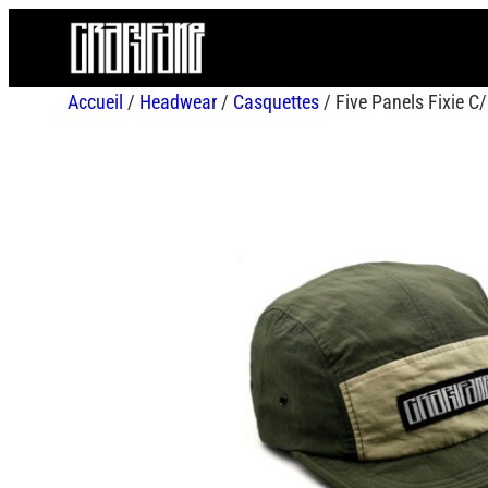
Aller
au
contenu
Accueil
/
Headwear
/
Casquettes
/ Five Panels Fixie C