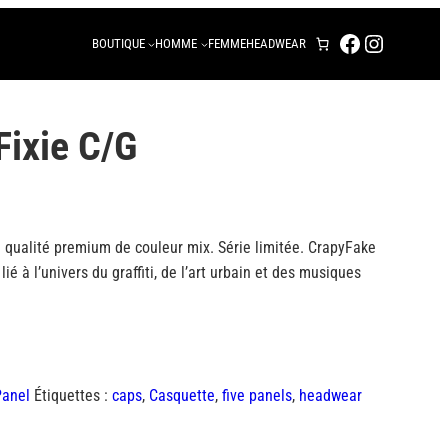
FACEBOOK
INSTAG
BOUTIQUE
HOMME
FEMME
HEADWEAR
Fixie C/G
 qualité premium de couleur mix. Série limitée. CrapyFake
é à l’univers du graffiti, de l’art urbain et des musiques
Panel
Étiquettes :
caps
,
Casquette
,
five panels
,
headwear