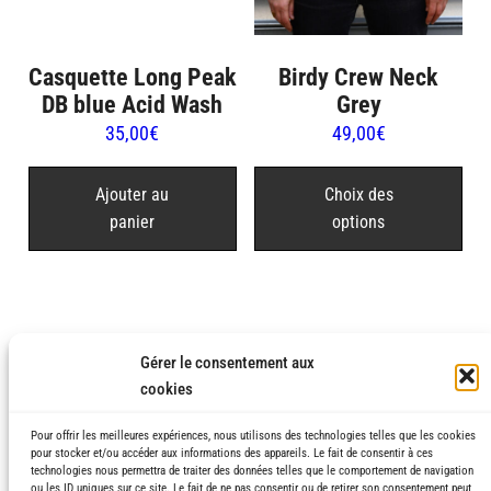
pro
Casquette Long Peak
Birdy Crew Neck
DB blue Acid Wash
Grey
35,00
€
49,00
€
Ce
pro
Ajouter au
Choix des
panier
options
a
plu
var
Les
opt
Gérer le consentement aux
peu
cookies
être
cho
Pour offrir les meilleures expériences, nous utilisons des technologies telles que les cookies
pour stocker et/ou accéder aux informations des appareils. Le fait de consentir à ces
sur
technologies nous permettra de traiter des données telles que le comportement de navigation
ou les ID uniques sur ce site. Le fait de ne pas consentir ou de retirer son consentement peut