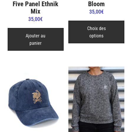
Five Panel Ethnik
Bloom
Mix
35,00
€
35,00
€
Ce
pro
Choix des
Ajouter au
options
a
panier
plu
var
Les
opt
peu
être
cho
sur
la
pag
du