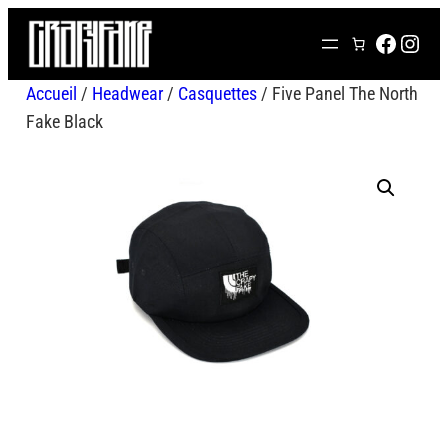
Aller
FACEB
INS
au
contenu
Accueil
/
Headwear
/
Casquettes
/ Five Panel The North
Fake Black