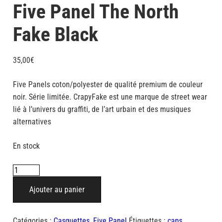
Five Panel The North
Fake Black
35,00
€
Five Panels coton/polyester de qualité premium de couleur
noir. Série limitée. CrapyFake est une marque de street wear
lié à l’univers du graffiti, de l’art urbain et des musiques
alternatives
En stock
quantité
de
Ajouter au panier
Five
Panel
The
Catégories :
Casquettes
,
Five Panel
Étiquettes :
caps
,