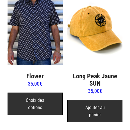
options
peuvent
être
choisies
sur
la
page
du
produit
Long Peak Jaune
Flower
SUN
35,00
€
35,00
€
Ce
produit
Choix des
Ajouter au
options
a
panier
plusieurs
variations.