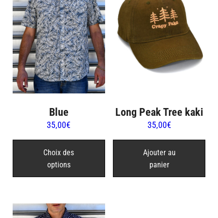
Blue
Long Peak Tree kaki
35,00
€
35,00
€
Ce
produit
Choix des
Ajouter au
options
panier
a
plusieurs
variations.
Les