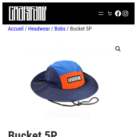
Aller
FACEB
INS
au
contenu
Accueil
/
Headwear
/
Bobs
/ Bucket 5P
Bucket 5P