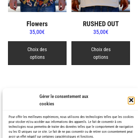
du
pro
Flowers
RUSHED OUT
35,00
€
35,00
€
Ce
Ce
produit
pro
Choix des
Choix des
options
options
a
a
plusieurs
plu
variations.
var
Les
Les
options
opt
Gérer le consentement aux
peuvent
peu
cookies
être
être
choisies
cho
Pour offrir les meilleures expériences, nous utilisons des technologies telles que les cookies
pour stocker et/ou accéder aux informations des appareils. Le fait de consentir à ces
sur
sur
technologies nous permettra de traiter des données telles que le comportement de navigation
ou les ID uniques sur ce site. Le fait de ne pas consentir ou de retirer son consentement peut
la
la
avoir un effet négatif sur certaines caractéristiques et fonctions.