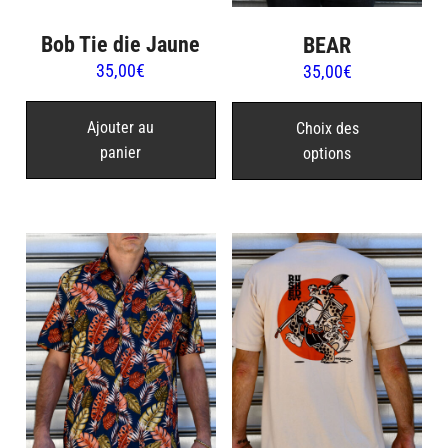
Bob Tie die Jaune
BEAR
35,00
€
35,00
€
Ce
pro
Ajouter au
Choix des
panier
options
a
plu
var
Les
opt
peu
être
cho
sur
la
pag