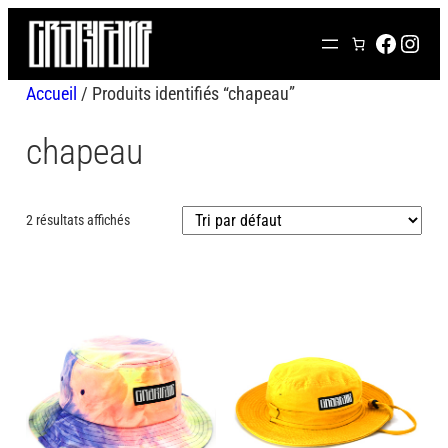
Aller
FACEB
INS
au
contenu
Accueil
/ Produits identifiés “chapeau”
chapeau
2 résultats affichés