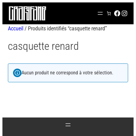
Aller
FACEB
INS
au
contenu
Accueil
/ Produits identifiés “casquette renard”
casquette renard
Aucun produit ne correspond à votre sélection.