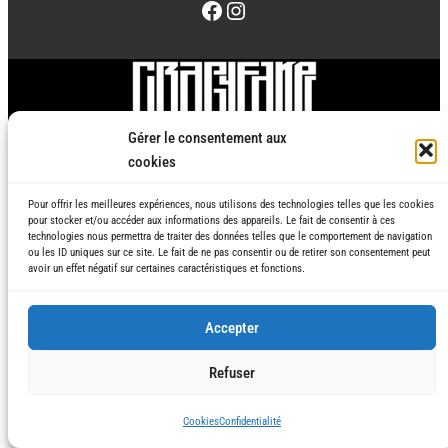
Facebook
Instagram
Gérer le consentement aux
2022
©
Crapyfake
cookies
Pour offrir les meilleures expériences, nous utilisons des technologies telles que les cookies
pour stocker et/ou accéder aux informations des appareils. Le fait de consentir à ces
technologies nous permettra de traiter des données telles que le comportement de navigation
ou les ID uniques sur ce site. Le fait de ne pas consentir ou de retirer son consentement peut
avoir un effet négatif sur certaines caractéristiques et fonctions.
Accepter
Refuser
Cookies
Confidentialité