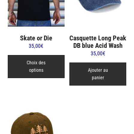
Skate or Die
Casquette Long Peak
DB blue Acid Wash
35,00
€
35,00
€
Ce
produit
Choix des
options
Ajouter au
a
panier
plusieurs
variations.
Les
options
peuvent
être
choisies