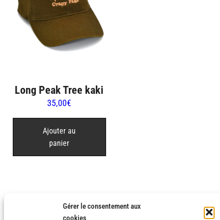
sur
la
page
du
produit
Long Peak Tree kaki
35,00
€
Ajouter au
panier
Gérer le consentement aux
cookies