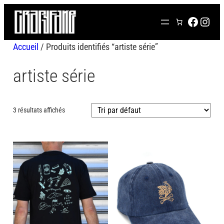
Aller
FACEB
INS
au
contenu
Accueil
/ Produits identifiés “artiste série”
artiste série
3 résultats affichés