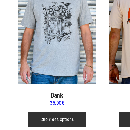
Bank
35,00
€
Ce
produit
Choix des options
a