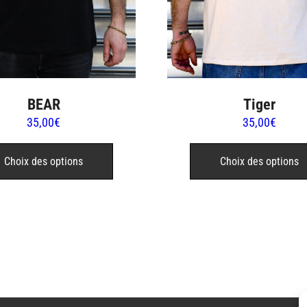
produit
BEAR
Tiger
35,00
€
35,00
€
Ce
produit
Choix des options
Choix des options
a
plusieurs
variations.
Les
options
peuvent
être