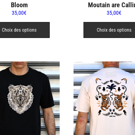
Moutain are Calli
Bloom
35,00
€
35,00
€
Ce
produit
Choix des options
Choix des options
a
plusieurs
variations.
Les
options
peuvent
être
choisies
sur
la
page
du