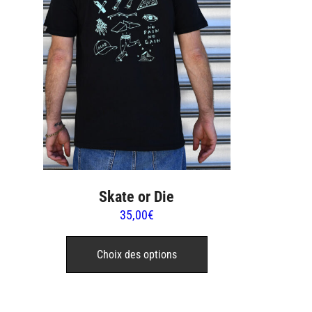
Skate or Die
35,00
€
Ce
produit
Choix des options
a
plusieurs
variations.