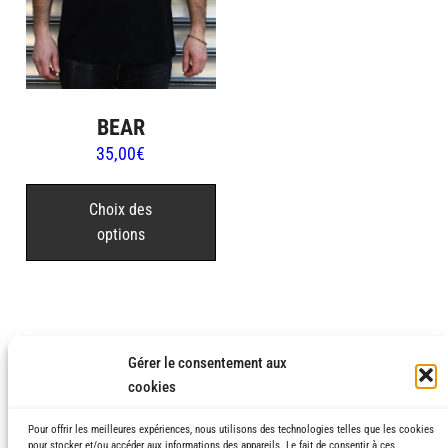
BEAR
35,00
€
Ce
produit
Choix des
options
a
plusieurs
variations.
Les
options
Gérer le consentement aux
peuvent
cookies
être
choisies
Pour offrir les meilleures expériences, nous utilisons des technologies telles que les cookies
pour stocker et/ou accéder aux informations des appareils. Le fait de consentir à ces