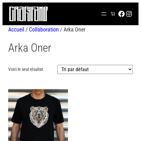
Aller
FACEB
INS
au
contenu
Accueil
/
Collaboration
/ Arka Oner
Arka Oner
Voici le seul résultat